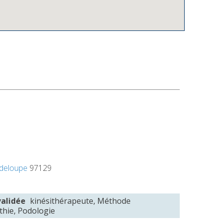
deloupe
97129
validée
kinésithérapeute, Méthode
athie, Podologie