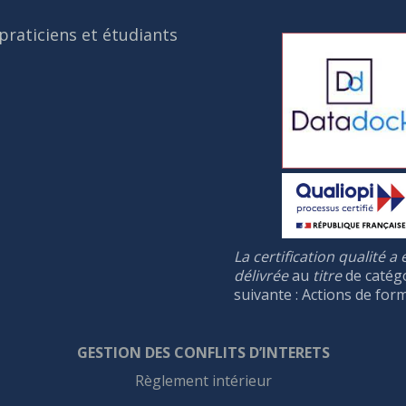
praticiens et étudiants
La certification qualité a 
délivrée
au
titre
de catég
suivante : Actions de for
GESTION DES CONFLIT
S
D’INTERET
S
Règlement intérieur