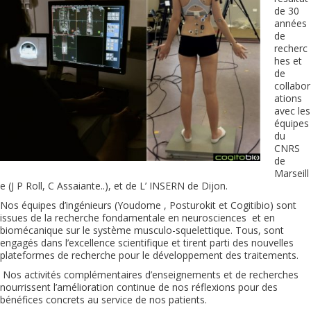
de 30
années
de
recherc
hes et
de
collabor
ations
avec les
équipes
du
CNRS
de
Marseill
e (J P Roll, C Assaiante..), et de L’ INSERN de Dijon.
Nos équipes d’ingénieurs (Youdome , Posturokit et Cogitibio) sont
issues de la recherche fondamentale en neurosciences et en
biomécanique sur le système musculo-squelettique. Tous, sont
engagés dans l’excellence scientifique et tirent parti des nouvelles
plateformes de recherche pour
le développement des traitements.
Nos activités complémentaires d’enseignements et de recherches
nourrissent l’amélioration continue de nos réflexions pour des
bénéfices concrets au service de nos patients.