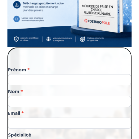
Téléchargement
Prénom
*
de
plaquette
Nom
*
Email
*
Spécialité