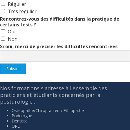
Régulier
Très régulier
Rencontrez-vous des difficultés dans la pratique de
certains tests ?
Oui
Non
Si oui, merci de préciser les difficultés rencontrées
Suivant
Nos formations s'adresse à l'ensemble des
praticiens et étudiants concernés par la
posturologie :
Ostéopathe/Chiropracteur/ Ethiopathe
Podologue
Dentiste
ORL