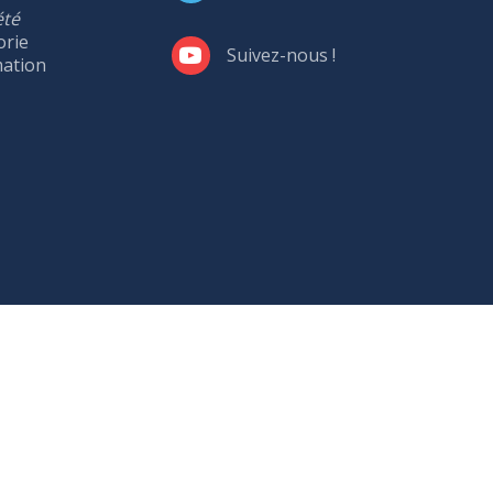
été
orie
Suivez-nous !
mation