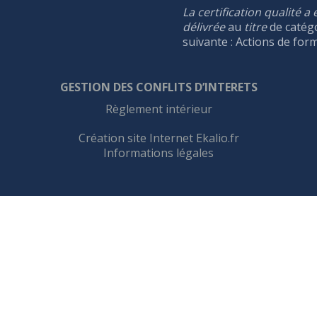
La certification qualité a 
délivrée
au
titre
de catég
suivante : Actions de for
GESTION DES CONFLIT
S
D’INTERET
S
Règlement intérieur
Création site Internet Ekalio.fr
Informations légales