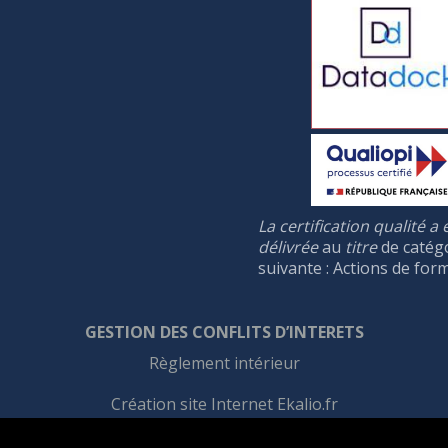
La certification qualité a 
délivrée
au
titre
de catég
suivante : Actions de for
GESTION DES CONFLIT
S
D’INTERET
S
Règlement intérieur
Création site Internet Ekalio.fr
Informations légales