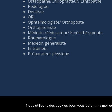
Ostéopathe/Chiropracteur/ Ethiopathe
Podologue
Dentiste
ORL
Ophtalmologiste/ Orthoptiste
Orthophoniste
Médecin rééducateur/ Kinésithérapeute
Rhumatologue
Médecin généraliste
Entraîneur
Préparateur physique
Nous utilisons des cookies pour vous garantir la meille