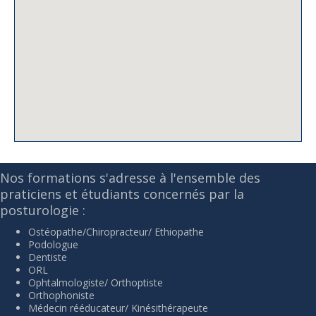
Nos formations s'adresse à l'ensemble des
praticiens et étudiants concernés par la
posturologie :
Ostéopathe/Chiropracteur/ Ethiopathe
Podologue
Dentiste
ORL
Ophtalmologiste/ Orthoptiste
Orthophoniste
Médecin rééducateur/ Kinésithérapeute