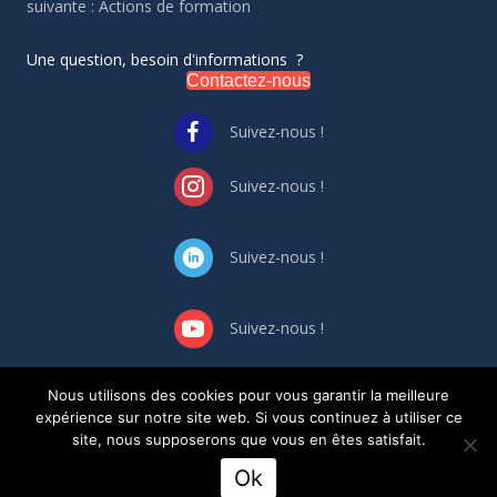
suivante : Actions de formation
Une question, besoin d'informations ?
Contactez-nous
Suivez-nous !
Suivez-nous !
Suivez-nous !
Suivez-nous !
Nous utilisons des cookies pour vous garantir la meilleure
GESTION DES CONFLIT
S
D’INTERET
S
expérience sur notre site web. Si vous continuez à utiliser ce
Règlement intérieur
site, nous supposerons que vous en êtes satisfait.
Ok
Création site Internet Ekalio.fr