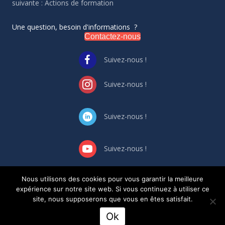
suivante : Actions de formation
Une question, besoin d'informations ?
Contactez-nous
Suivez-nous !
Suivez-nous !
Suivez-nous !
Suivez-nous !
Nous utilisons des cookies pour vous garantir la meilleure
GESTION DES CONFLIT
S
D’INTERET
S
expérience sur notre site web. Si vous continuez à utiliser ce
Règlement intérieur
site, nous supposerons que vous en êtes satisfait.
Ok
Création site Internet Ekalio.fr