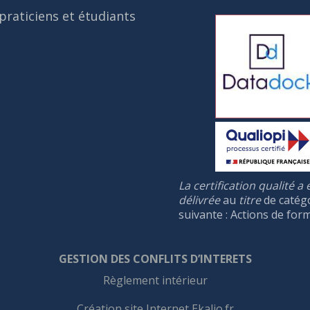
praticiens et étudiants
La certification qualité a 
délivrée
au
titre
de catég
suivante : Actions de for
GESTION DES CONFLIT
S
D’INTERET
S
Règlement intérieur
Création site Internet Ekalio.fr