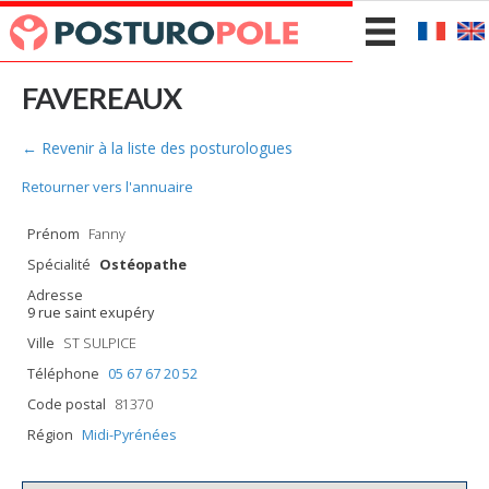
FAVEREAUX
← Revenir à la liste des posturologues
Retourner vers l'annuaire
Prénom
Fanny
Spécialité
Ostéopathe
Adresse
9 rue saint exupéry
Ville
ST SULPICE
Téléphone
05 67 67 20 52
Code postal
81370
Région
Midi-Pyrénées