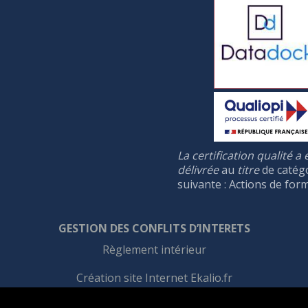
La certification qualité a 
délivrée
au
titre
de catég
suivante : Actions de for
GESTION DES CONFLIT
S
D’INTERET
S
Règlement intérieur
Création site Internet Ekalio.fr
Informations légales