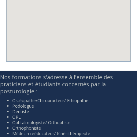
Nos formations s'adresse à l'ensemble des
praticiens et étudiants concernés par la
posturologie :
Ostéopathe/Chiropracteur/ Ethiopathe
Podologue
Dentiste
ORL
Ophtalmologiste/ Orthoptiste
Orthophoniste
Médecin rééducateur/ Kinésithérapeute