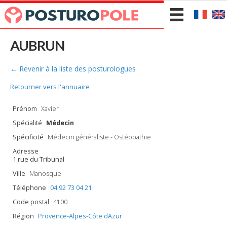
AUBRUN
← Revenir à la liste des posturologues
Retourner vers l'annuaire
Prénom
Xavier
Spécialité
Médecin
Spécificité
Médecin généraliste - Ostéopathie
Adresse
1 rue du Tribunal
Ville
Manosque
Téléphone
04 92 73 04 21
Code postal
4100
Région
Provence-Alpes-Côte dAzur