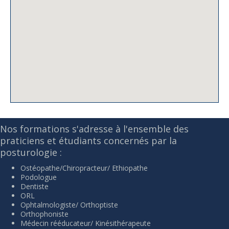
Nos formations s'adresse à l'ensemble des
praticiens et étudiants concernés par la
posturologie :
Ostéopathe/Chiropracteur/ Ethiopathe
Podologue
Dentiste
ORL
Ophtalmologiste/ Orthoptiste
Orthophoniste
Médecin rééducateur/ Kinésithérapeute